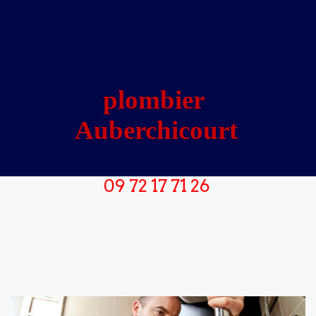
plombier 
Auberchicourt
09 72 17 71 26