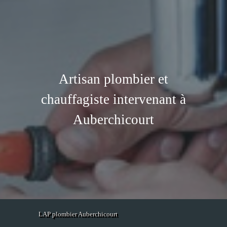
Artisan plombier et
chauffagiste intervenant à
Auberchicourt
LAP plombier Auberchicourt